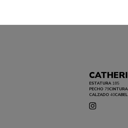
CATHERI
ESTATURA
185
PECHO
79
CINTURA
CALZADO
40
CABEL