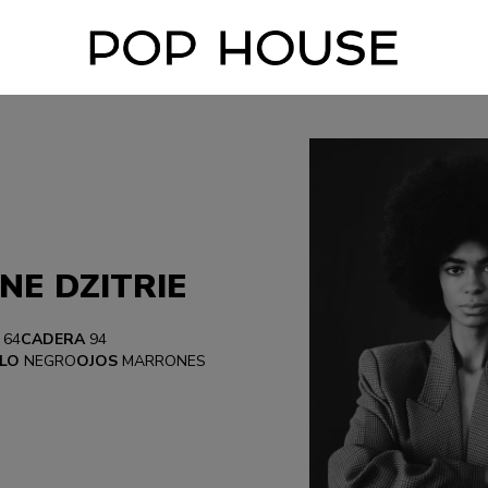
NE DZITRIE
64
CADERA
94
LO
NEGRO
OJOS
MARRONES