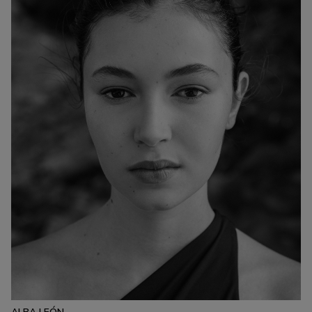
ESTATURA:
177
PECHO:
CINTURA:
CADERA:
79
61
91
CALZADO:
CABELLO:
OJOS:
40
CASTAÑO
MARRONES