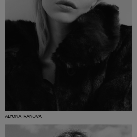
ESTATURA:
176
PECHO:
CINTURA:
CADERA:
84
63
88
CALZADO:
CABELLO:
OJOS:
39
RUBIO
AZULES
ALYONA IVANOVA