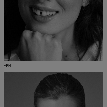
ESTATURA:
177
PECHO:
CINTURA:
CADERA:
84
64
94
CALZADO:
CABELLO:
OJOS:
40
CASTAÑO
AVELLANA
ARNI