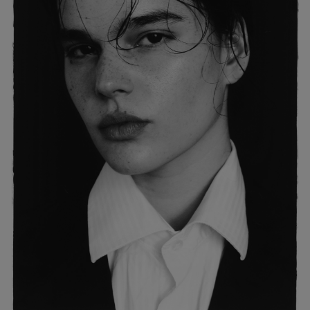
ESTATURA:
171
PECHO:
CINTURA:
CADERA:
85
65
90
CALZADO:
CABELLO:
OJOS:
39.5
NEGRO
MARRONES