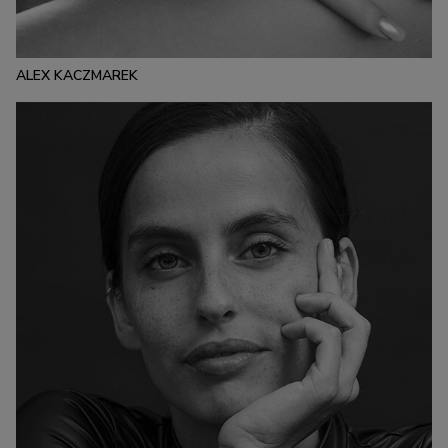
84
62
88
CABELLO:
OJOS:
RUBIO
VERDES
ALEX KACZMAREK