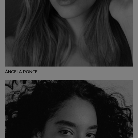
ESTATURA:
178
PECHO:
CINTURA:
CADERA:
92
70
93
CABELLO:
OJOS:
RUBIO
AZULES
ÁNGELA PONCE