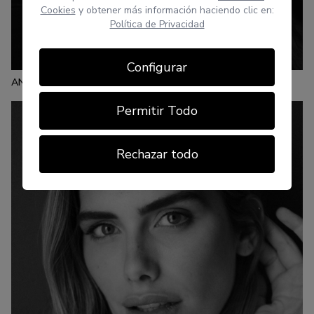
ESTATURA:
Cookies
y obtener más información haciendo clic en:
180
Política de Privacidad
PECHO:
CINTURA:
CADERA:
80
62
90
CALZADO:
CABELLO:
OJOS:
41
CASTAÑO
MARRONES
Configurar
ANA GARCÍA
Permitir Todo
Rechazar todo