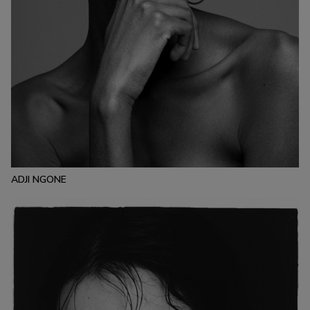
ESTATURA:
171
PECHO:
CINTURA:
CADERA:
80
56.5
88
CALZADO:
CABELLO:
OJOS:
39
NEGRO
MARRONES
ADJI NGONE