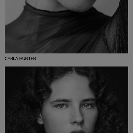
ESTATURA:
179
PECHO:
CINTURA:
CADERA:
85
62
92
CALZADO:
CABELLO:
OJOS:
41
RUBIO
VERDES
CARLA HURTER