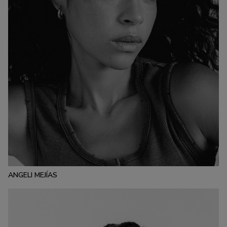
ESTATURA:
176
PECHO:
CINTURA:
CADERA:
89
65
102
CALZADO:
CABELLO:
OJOS:
40
NEGRO
NEGROS
ANGELI MEJÍAS