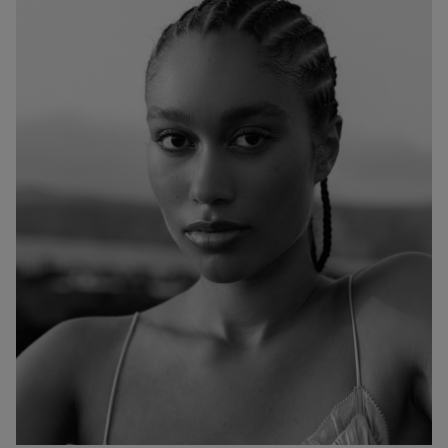
ESTATURA:
179
PECHO:
CINTURA:
CADERA:
82
60
89
CALZADO:
CABELLO:
OJOS:
40
NEGRO
MARRONES