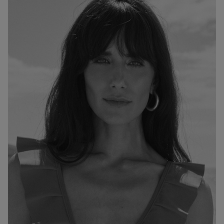
ESTATURA:
176
PECHO:
CINTURA:
CADERA:
85
58
91
CALZADO:
CABELLO:
OJOS:
40
CASTAÑO
MARRONES