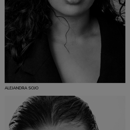
ESTATURA:
176
PECHO:
CINTURA:
CADERA:
100
84
110
CALZADO:
CABELLO:
OJOS:
40
CASTAÑO
MARRONES
ALEJANDRA SOJO