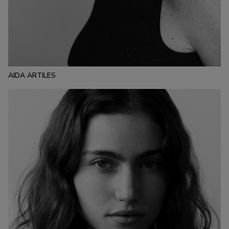
ESTATURA:
175
PECHO:
CINTURA:
CADERA:
90
63
89
CALZADO:
CABELLO:
OJOS:
38.5
RUBIO
MARRONES
OSCURO
AIDA ARTILES