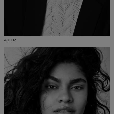
ESTATURA:
175
PECHO:
CINTURA:
CADERA:
80
62
87
CALZADO:
CABELLO:
OJOS:
39
RUBIO
VERDES
ALE LIZ