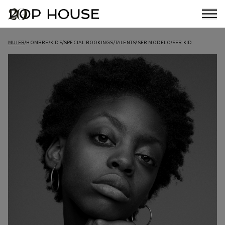
-
MUJER
/
HOMBRE
/
KIDS
/
SPECIAL BOOKINGS
/
TALENTS
/
SER MODELO
/
SER KID