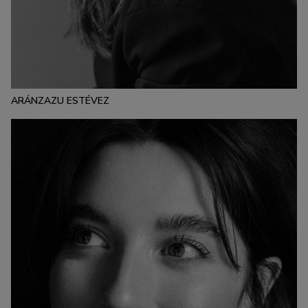
ESTATURA:
181
PECHO:
CINTURA:
CADERA:
88
62
91
CALZADO:
CABELLO:
OJOS:
40
CASTAÑO
AZULES
ARÁNZAZU ESTÉVEZ