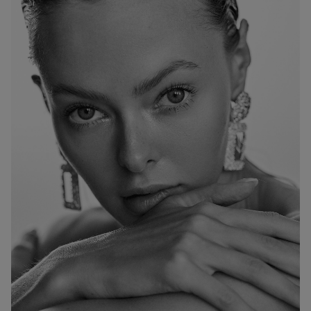
ESTATURA:
173
PECHO:
CINTURA:
CADERA: