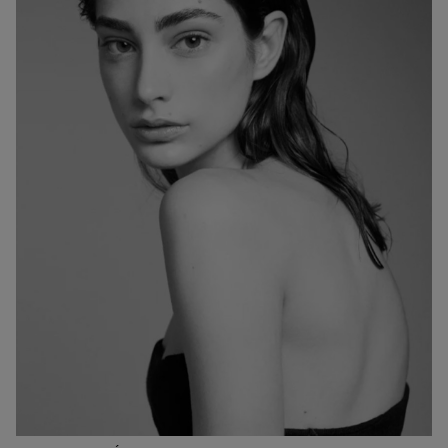
ESTATURA:
180
PECHO:
CINTURA:
CADERA:
82
60
89
CALZADO:
CABELLO:
OJOS:
41
CASTAÑO
AVELLANA