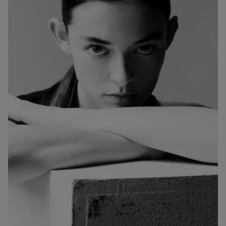
ESTATURA:
178
PECHO:
CINTURA:
CADERA: