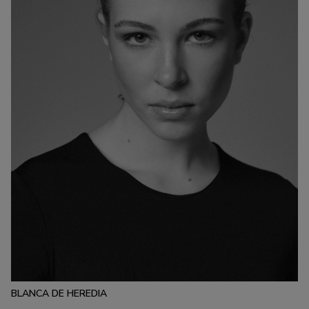
ESTATURA:
180
PECHO:
CINTURA:
CADERA:
85
60
88
CALZADO:
CABELLO:
OJOS:
41
RUBIO
AZULES
BLANCA DE HEREDIA