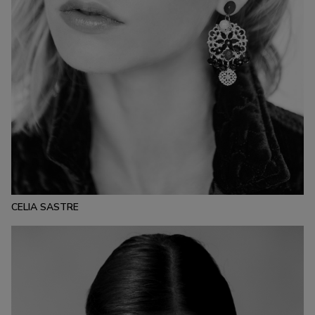
ESTATURA:
173
PECHO:
CINTURA:
CADERA:
80
60.5
86
CALZADO:
CABELLO:
OJOS:
37.5
RUBIO
AZULES
CELIA SASTRE