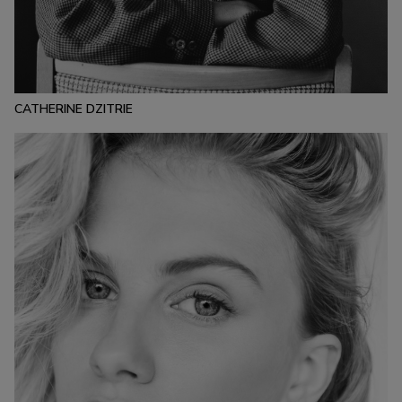
ESTATURA:
185
PECHO:
CINTURA:
CADERA:
79
64
94
CALZADO:
CABELLO:
OJOS:
40
NEGRO
MARRONES
CATHERINE DZITRIE