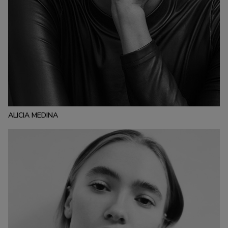
ESTATURA:
176
PECHO:
CINTURA:
CADERA:
82
63
89
CALZADO:
CABELLO:
OJOS:
39
CASTAÑO
VERDES
ALICIA MEDINA