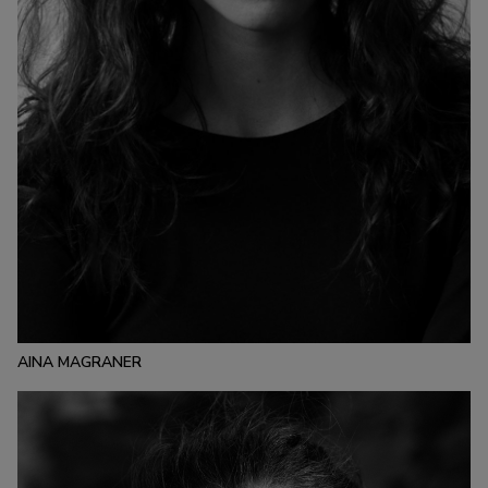
ESTATURA:
179
PECHO:
CINTURA:
CADERA:
82
60
90
CALZADO:
CABELLO:
OJOS:
39
CASTAÑO
CASTAÑO
AINA MAGRANER