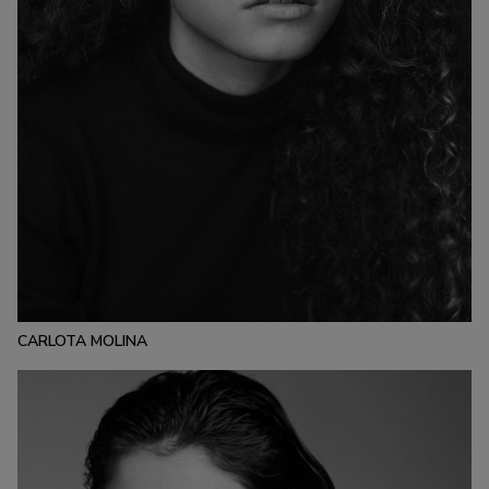
ESTATURA:
1.73
PECHO:
CINTURA:
CADERA:
84
65
96
CALZADO:
CABELLO:
OJOS:
40
MARRÓN
AZULES
CARLOTA MOLINA