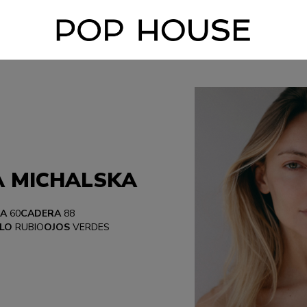
A MICHALSKA
RA
60
CADERA
88
LO
RUBIO
OJOS
VERDES