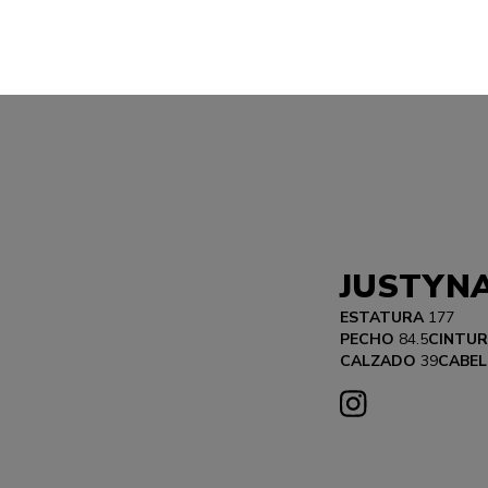
JUSTYN
ESTATURA
177
PECHO
84.5
CINTU
CALZADO
39
CABEL