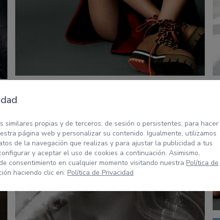
idad
s similares propias y de terceros, de sesión o persistentes, para hacer
stra página web y personalizar su contenido. Igualmente, utilizamos
tos de la navegación que realizas y para ajustar la publicidad a tus
configurar y aceptar el uso de cookies a continuación. Asimismo,
 de consentimiento en cualquier momento visitando nuestra
Política de
ión haciendo clic en:
Política de Privacidad