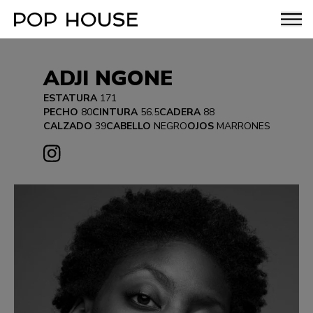
ADJI NGONE
ESTATURA
171
PECHO
80
CINTURA
56.5
CADERA
88
CALZADO
39
CABELLO
NEGRO
OJOS
MARRONES