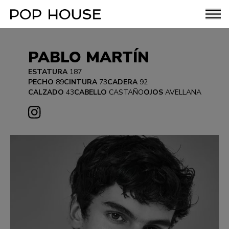
PABLO MARTÍN
ESTATURA
187
PECHO
89
CINTURA
73
CADERA
92
CALZADO
43
CABELLO
CASTAÑO
OJOS
AVELLANA