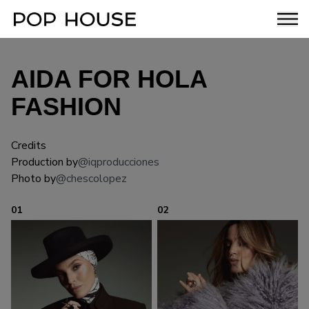
AIDA FOR HOLA
FASHION
Credits
Production by
@iqproducciones
Photo by
@chescolopez
01
02