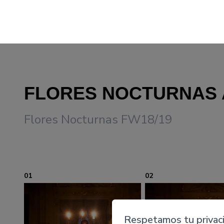
FLORES NOCTURNAS 
Flores Nocturnas FW18/19
01
02
Respetamos tu privac