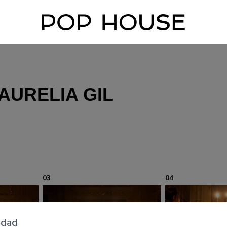
AURELIA GIL
03
04
idad