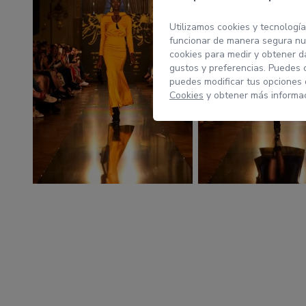
Utilizamos cookies y tecnología
funcionar de manera segura nue
cookies para medir y obtener da
gustos y preferencias. Puedes 
puedes modificar tus opciones
Cookies
y obtener más informac