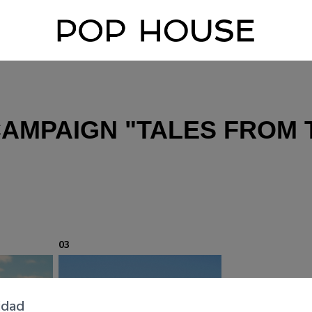
AMPAIGN "TALES FROM 
03
idad