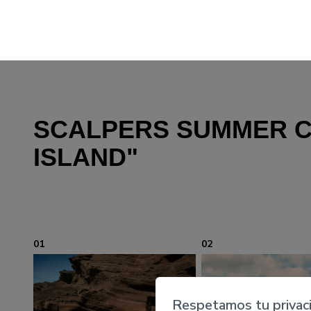
SCALPERS SUMMER C
ISLAND"
01
02
Respetamos tu privac