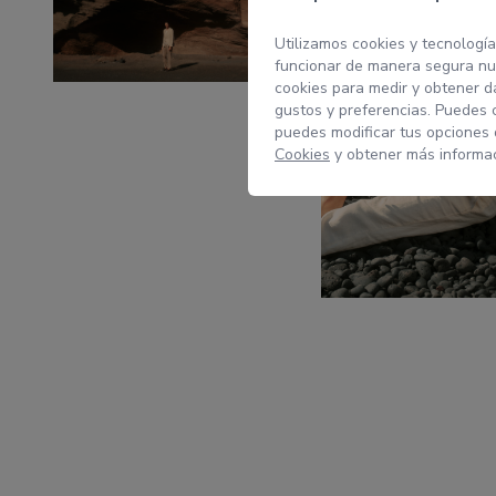
Utilizamos cookies y tecnología
funcionar de manera segura nue
cookies para medir y obtener da
gustos y preferencias. Puedes 
puedes modificar tus opciones
Cookies
y obtener más informac